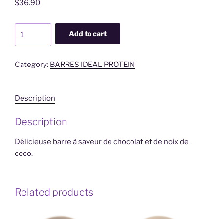
$
36.90
Barre
Add to cart
chocolatée
à
la
Category:
BARRES IDEAL PROTEIN
noix
de
Description
coco
(
Description
1
boite
Délicieuse barre à saveur de chocolat et de noix de
contient
coco.
7
produits
)
Related products
quantity